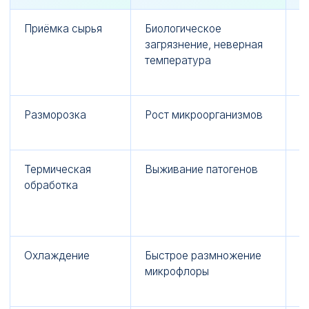
Приёмка сырья
Биологическое
Д
загрязнение, неверная
т
температура
с
у
Разморозка
Рост микроорганизмов
Т
в
Термическая
Выживание патогенов
Т
обработка
в
п
в
Охлаждение
Быстрое размножение
В
микрофлоры
н
д