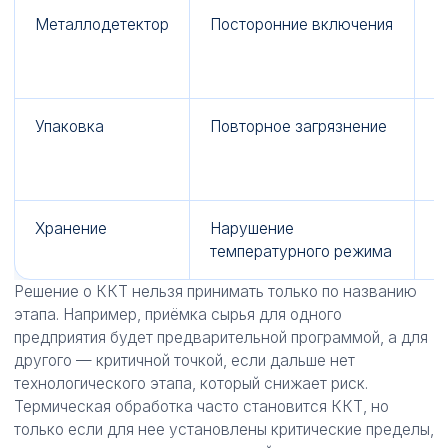
Металлодетектор
Посторонние включения
Н
т
о
Упаковка
Повторное загрязнение
С
ц
м
Хранение
Нарушение
Ж
температурного режима
т
Решение о ККТ нельзя принимать только по названию
этапа. Например, приёмка сырья для одного
предприятия будет предварительной программой, а для
другого — критичной точкой, если дальше нет
технологического этапа, который снижает риск.
Термическая обработка часто становится ККТ, но
только если для нее установлены критические пределы,