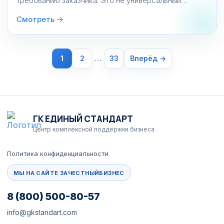
требованию заказчика. Это не универсальный
обязательный документ для всей техники, а
Смотреть →
добровольное подтверждение, которое может
стать условием тендера, проекта, договора или
входного контроля. «ГК Единый Стандарт»
организует оценку на основании расчётного
1
2
…
33
Вперёд →
протокола, в том числе с применением ANSYS, если
расчётный […]
ГК ЕДИНЫЙ СТАНДАРТ
Центр комплексной поддержки бизнеса
Политика конфиденциальности
МЫ НА САЙТЕ ЗАЧЕСТНЫЙБИЗНЕС
8 (800) 500-80-57
info@gkstandart.com