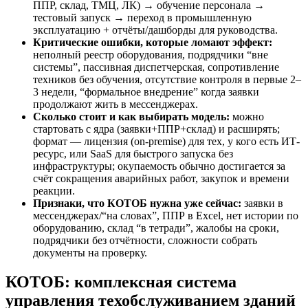
ППР, склад, ТМЦ, ЛК) → обучение персонала →
тестовый запуск → переход в промышленную
эксплуатацию + отчёты/дашборды для руководства.
Критические ошибки, которые ломают эффект:
неполный реестр оборудования, подрядчики “вне
системы”, пассивная диспетчерская, сопротивление
техников без обучения, отсутствие контроля в первые 2–
3 недели, “формальное внедрение” когда заявки
продолжают жить в мессенджерах.
Сколько стоит и как выбирать модель:
можно
стартовать с ядра (заявки+ППР+склад) и расширять;
формат — лицензия (on-premise) для тех, у кого есть ИТ-
ресурс, или SaaS для быстрого запуска без
инфраструктуры; окупаемость обычно достигается за
счёт сокращения аварийных работ, закупок и времени
реакции.
Признаки, что КОТОБ нужна уже сейчас:
заявки в
мессенджерах/“на словах”, ППР в Excel, нет истории по
оборудованию, склад “в тетради”, жалобы на сроки,
подрядчики без отчётности, сложности собрать
документы на проверку.
КОТОБ: комплексная система
управления техобслуживанием зданий