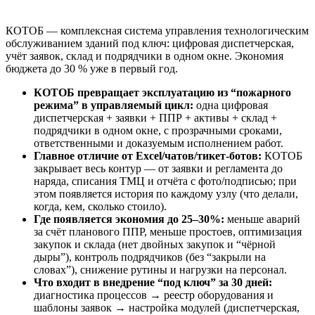
КОТОБ — комплексная система управления технологическим
обслуживанием зданий под ключ: цифровая диспетчерская,
учёт заявок, склад и подрядчики в одном окне. Экономия
бюджета до 30 % уже в первый год.
КОТОБ превращает эксплуатацию из “пожарного
режима” в управляемый цикл:
одна цифровая
диспетчерская + заявки + ППР + активы + склад +
подрядчики в одном окне, с прозрачными сроками,
ответственными и доказуемым исполнением работ.
Главное отличие от Excel/чатов/тикет-ботов:
КОТОБ
закрывает весь контур — от заявки и регламента до
наряда, списания ТМЦ и отчёта с фото/подписью; при
этом появляется история по каждому узлу (что делали,
когда, кем, сколько стоило).
Где появляется экономия до 25–30%:
меньше аварий
за счёт планового ППР, меньше простоев, оптимизация
закупок и склада (нет двойных закупок и “чёрной
дыры”), контроль подрядчиков (без “закрыли на
словах”), снижение рутины и нагрузки на персонал.
Что входит в внедрение “под ключ” за 30 дней:
диагностика процессов → реестр оборудования и
шаблоны заявок → настройка модулей (диспетчерская,