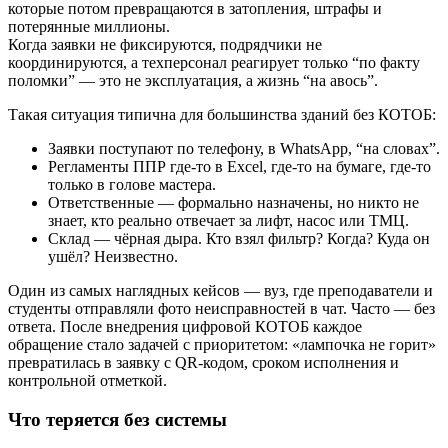
которые потом превращаются в затопления, штрафы и
потерянные миллионы.
Когда заявки не фиксируются, подрядчики не
координируются, а техперсонал реагирует только “по факту
поломки” — это не эксплуатация, а жизнь “на авось”.
Такая ситуация типична для большинства зданий без КОТОБ:
Заявки поступают по телефону, в WhatsApp, “на словах”.
Регламенты ППР где-то в Excel, где-то на бумаге, где-то
только в голове мастера.
Ответственные — формально назначены, но никто не
знает, кто реально отвечает за лифт, насос или ТМЦ.
Склад — чёрная дыра. Кто взял фильтр? Когда? Куда он
ушёл? Неизвестно.
Один из самых наглядных кейсов — вуз, где преподаватели и
студенты отправляли фото неисправностей в чат. Часто — без
ответа. После внедрения цифровой КОТОБ каждое
обращение стало задачей с приоритетом: «лампочка не горит»
превратилась в заявку с QR-кодом, сроком исполнения и
контрольной отметкой.
Что теряется без системы