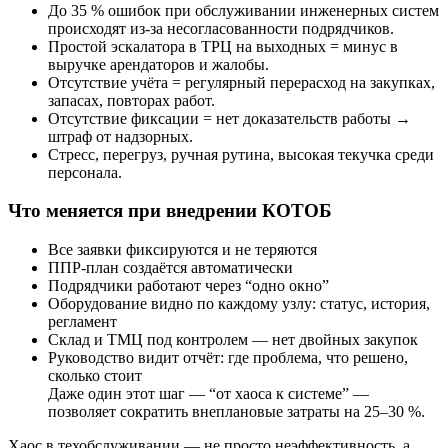
До 35 % ошибок при обслуживании инженерных систем
происходят из-за несогласованности подрядчиков.
Простой эскалатора в ТРЦ на выходных = минус в
выручке арендаторов и жалобы.
Отсутствие учёта = регулярный перерасход на закупках,
запасах, повторах работ.
Отсутствие фиксации = нет доказательств работы →
штраф от надзорных.
Стресс, перегруз, ручная рутина, высокая текучка среди
персонала.
Что меняется при внедрении КОТОБ
Все заявки фиксируются и не теряются
ППР-план создаётся автоматически
Подрядчики работают через “одно окно”
Оборудование видно по каждому узлу: статус, история,
регламент
Склад и ТМЦ под контролем — нет двойных закупок
Руководство видит отчёт: где проблема, что решено,
сколько стоит
Даже один этот шаг — “от хаоса к системе” —
позволяет сократить внеплановые затраты на 25–30 %.
Хаос в техобслуживании — не просто неэффективность, а