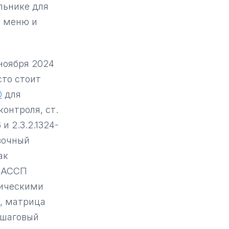
льнике для
у меню и
 ноября 2024
сто стоит
0
для
онтроля, ст.
и 2.3.2.1324-
вочный
ак
 ХАССП
тическими
, матрица
ошаговый