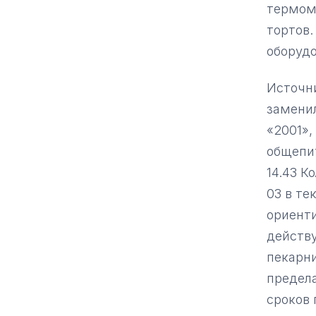
термом
тортов.
оборудо
Источни
заменил
«2001»,
общепит
14.43 К
03 в те
ориент
действ
пекарн
предел
сроков 