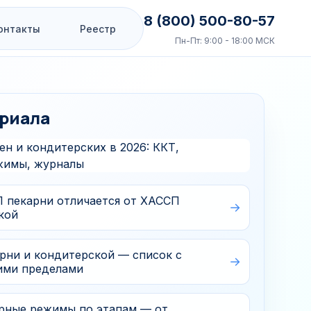
8 (800) 500-80-57
онтакты
Реестр
Пн-Пт: 9:00 - 18:00 МСК
 НРС
Бизнес-старт
риала
Запуск и базовые
задачи бизнеса
тво НОК для ГИПов
Старт за 3 дня
Бухгалтерия
арной безопасности
 пекарни отличается от ХАССП
Регистрация ТМ
кой
ециалиста
 сферы
СОУТ
рни и кондитерской — список с
Отдельный блок для задач
ими пределами
запуска, учета, товарного
знака и условий труда.
рные режимы по этапам — от