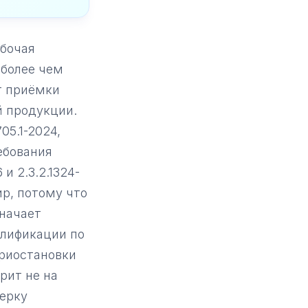
Маркировка
«Честный ЗНАК» для
абочая
поставщика
 более чем
т приёмки
Декларация
й продукции.
Декларация
соответствия для
05.1-2024,
товара
ебования
и 2.3.2.1324-
р, потому что
значает
алификации по
риостановки
рит не на
верку