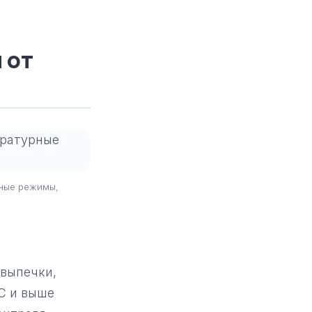
 от
рные режимы,
выпечки,
C и выше