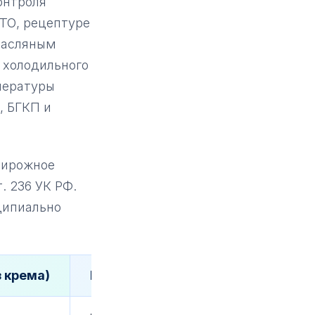
онтроля
СТО, рецептуре
масляным
 холодильного
пературы
, БГКП и
пирожное
. 236 УК РФ.
ципиально
з крема)
Кондитерская с кремом