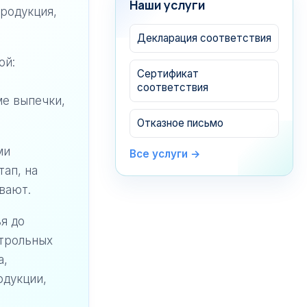
Наши услуги
родукция,
Декларация соответствия
ой:
Сертификат
соответствия
е выпечки,
Отказное письмо
ми
Все услуги →
тап, на
вают.
Продолжить тему
×
я до
нтрольных
Халяль
а,
Как получить
одукции,
сертификат халяль в
России