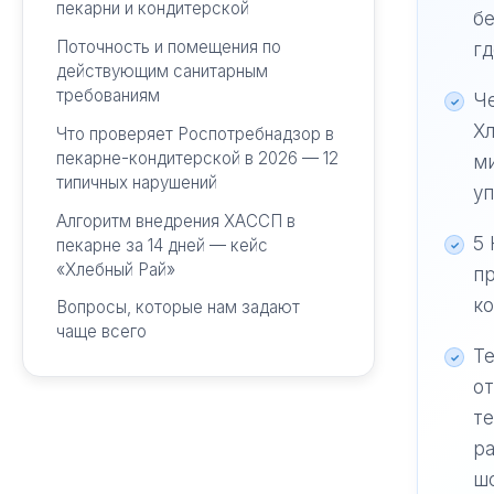
пекарни и кондитерской
б
Поточность и помещения по
гд
действующим санитарным
требованиям
Ч
Хл
Что проверяет Роспотребнадзор в
пекарне-кондитерской в 2026 — 12
м
типичных нарушений
уп
Алгоритм внедрения ХАССП в
5 
пекарне за 14 дней — кейс
«Хлебный Рай»
пр
ко
Вопросы, которые нам задают
чаще всего
Т
от
те
ра
шо