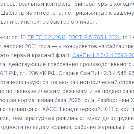
етров, реальный контроль температуры в холоди
 Шаблоны из интернета, не привязанные к вашем
ванию, инспектор быстро отличает.
ки: ст. 10
ТР ТС 021/2011
,
ГОСТ Р 51705.1-2024
(с 1
 версию 2001 года — у конкурентов на сайтах ча
 это первый красный флаг),
СанПиН 2.3/2.4.3590-2
а, действующие требования производственного к
оАП РФ, ст. 236 УК РФ. Старые СанПиН 2.3.4.545-96 
ксте используются только как исторический спра
ир по технологическим режимам и не подаются к
ующая нормативная база 2026 года. Разбор: чем
и отличается от ХАССП кондитерской, ККТ с кри
ами, температурные режимы от муки до отгрузки
годности по видам кремов, рабочие журналы и п