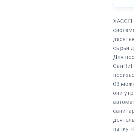
ХАССП д
система
десять
сырья д
Для про
СанПиН 
произво
03 можн
они утр
автомат
санита
деятель
папку «