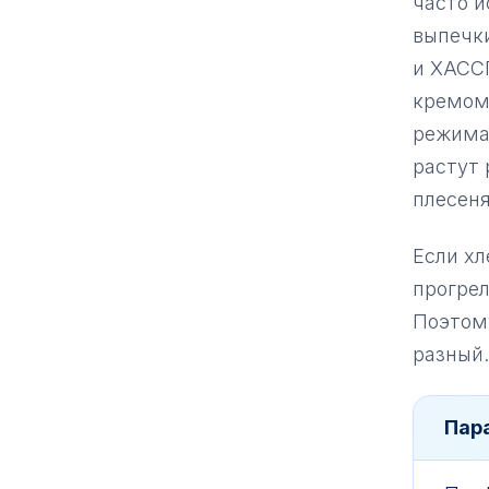
часто и
выпечки
и ХАСС
кремом
режима 
растут 
плесеням
Если хл
прогрел
Поэтом
разный.
Пар