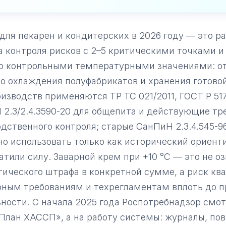
ля пекарен и кондитерских в 2026 году — это р
 контроля рисков с 2–5 критическими точками и
ю контрольными температурными значениями: о
о охлаждения полуфабрикатов и хранения готово
изводств применяются ТР ТС 021/2011, ГОСТ Р 517
2.3/2.4.3590-20 для общепита и действующие тр
дственного контроля; старые СанПиН 2.3.4.545-96 
о использовать только как исторический ориенти
атили силу. Заварной крем при +10 °C — это не о
ического штрафа в конкретной сумме, а риск кв
рным требованиям и техрегламентам вплоть до п
ности. С начала 2025 года Роспотребнадзор смот
План ХАССП», а на работу системы: журналы, по