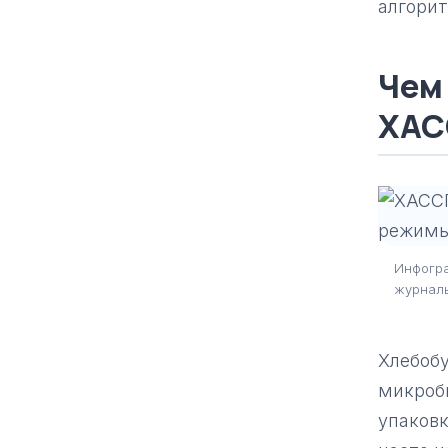
алгори
Чем
ХАС
Инфогра
журнал
Хлебобу
микроб
упаковк