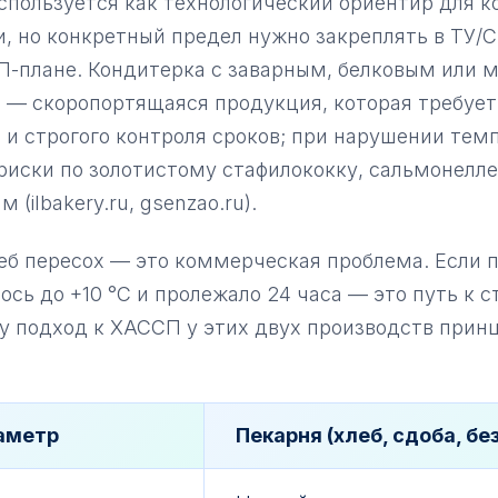
спользуется как технологический ориентир для к
, но конкретный предел нужно закреплять в ТУ/
П-плане. Кондитерка с заварным, белковым или 
 — скоропортящаяся продукция, которая требует
и строгого контроля сроков; при нарушении тем
риски по золотистому стафилококку, сальмонелле
 (ilbakery.ru, gsenzao.ru).
еб пересох — это коммерческая проблема. Если 
ось до +10 °C и пролежало 24 часа — это путь к ст
у подход к ХАССП у этих двух производств прин
аметр
Пекарня (хлеб, сдоба, бе