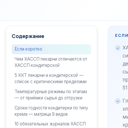
Содержание
ЕСЛИ
ХА
Если коротко
си
Чем ХАССП пекарни отличается от
д
ХАССП кондитерской
сы
5 ККТ пекарни и кондитерской —
пр
список с критическими пределами
51
Температурные режимы по этапам
— от приёмки сырья до отгрузки
Гл
Сроки годности кондитерки по типу
хл
крема — матрица 9 видов
м
10 обязательных журналов ХАССП
хр