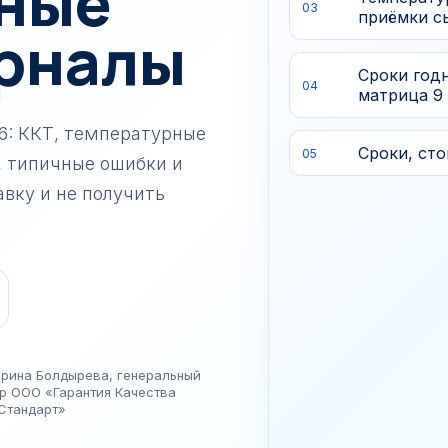
ные
центров
03
приёмки сы
рналы
упность
Сроки год
04
матрица 9
6: ККТ, температурные
Сроки, ст
05
, типичные ошибки и
авку и не получить
рина Болдырева, генеральный
р ООО «Гарантия Качества
Стандарт»