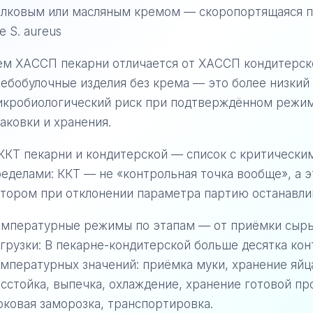
елковым или масляным кремом — скоропортящаяся п
е S. aureus
ем ХАССП пекарни отличается от ХАССП кондитерск
ебобулочные изделия без крема — это более низкий
икробиологический риск при подтверждённом режим
аковки и хранения.
ККТ пекарни и кондитерской — список с критически
еделами: ККТ — не «контрольная точка вообще», а э
тором при отклонении параметра партию останавли
емпературные режимы по этапам — от приёмки сырь
грузки: В пекарне-кондитерской больше десятка ко
мпературных значений: приёмка муки, хранение яйц
сстойка, выпечка, охлаждение, хранение готовой пр
ковая заморозка, транспортировка.