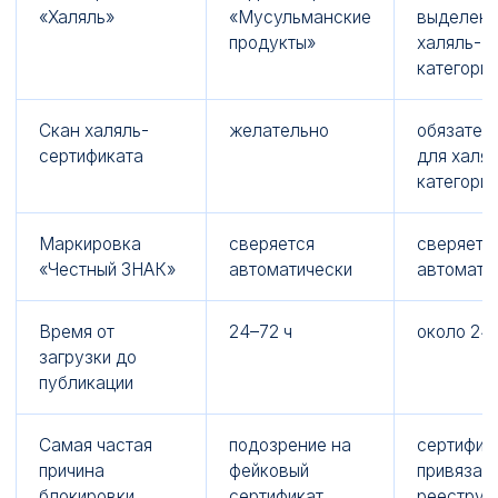
«Халяль»
«Мусульманские
выделен
продукты»
халяль-
категорий
Скан халяль-
желательно
обязател
сертификата
для халял
категории
Маркировка
сверяется
сверяетс
«Честный ЗНАК»
автоматически
автомати
Время от
24–72 ч
около 24 
загрузки до
публикации
Самая частая
подозрение на
сертифик
причина
фейковый
привязан 
блокировки
сертификат
реестру