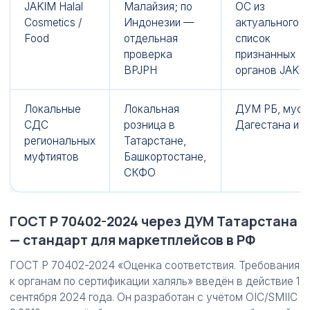
JAKIM Halal
Малайзия; по
ОС из
Cosmetics /
Индонезии —
актуального
Food
отдельная
список
проверка
признанных
BPJPH
органов JAKI
Локальные
Локальная
ДУМ РБ, муфт
СДС
розница в
Дагестана и д
региональных
Татарстане,
муфтиятов
Башкортостане,
СКФО
ГОСТ Р 70402-2024 через ДУМ Татарстана
— стандарт для маркетплейсов в РФ
ГОСТ Р 70402-2024 «Оценка соответствия. Требования
к органам по сертификации халяль» введён в действие 1
сентября 2024 года. Он разработан с учётом OIC/SMIIC