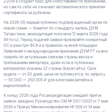
2:2019 и создаёт базу для сопоставимости требований,
но сам по себе не означает автоматического принятия
сертификата за рубежом.
На 2026-05 первый публично подтверждённый орган по
новой схеме — Комитет по стандарту халяль ДУМ
Татарстана; аккредитация получена 12 марта 2026 года
(trt-tv.ru). Перед подачей заявки проверяйте конкретный
ОС в реестре ФСА и в правилах нужной площадки.
Заявления о международном признании ДУМ РТ нужно
сверять по актуальным спискам страны ввоза и
требованиям импортёра, даже если в публичных
материалах указаны 22 страны (kazan.aif.ru). Срок
аудита — от 20 дней; цена не публикуется, по запросу
— 50 000 — 250 000 ₽ для категории ритейла и
маркетплейса.
К концу 2026 года Росаккредитация ожидает приток
заявок: введено Руководство СМ № 03.1-1.0021 от 7 мая
2026 и Приказ Минэкономразвития № 309 от 14 мая