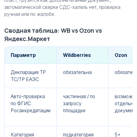
пласт, грузится как дополнительный документ;
автоматической сверки СДС-халяль нет, проверка
ручная или по жалобе.
Сводная таблица: WB vs Ozon vs
Яндекс.Маркет
Параметр
Wildberries
Ozon
Декларация ТР
обязательна
обязател
ТС/ТР ЕАЭС
Авто-проверка
частичная / по
возможна
по ФГИС
запросу
отдельны
Росаккредитации
площадки
докумен
Категория
подкатегория
5+