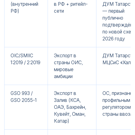
(внутренний
в РФ + ритейл-
ДУМ Татарст
РФ)
сети
— первый
публично
подтверждён
по новой схем
2026 году
OIC/SMIIC
Экспорт в
ДУМ Татарста
1:2019 / 2:2019
страны ОИС,
МЦСиС «Халя
мировые
амбиции
GSO 993 /
Экспорт в
ОС, признанн
GSO 2055-1
Залив (КСА,
профильным
ОАЭ, Бахрейн,
регулятором
Кувейт, Оман,
страны ввоза
Катар)