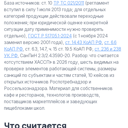
База источников: ст. 10
ТР ТС 021/2011
(регламент
вступил в силу 1 июля 2013 года; для отдельных
категорий продукции действовали переходные
положения; при юридической оценке конкретной
ситуации дату применимости нужно проверять
отдельно),
ГОСТ Р 51705.1-2024
(с 1 ноября 2024
заменил версию 2001 года),
ст. 14.43 КоАП РФ
,
ст. 6.6
КоАП РФ
, ст. 6.3, 14.7, ч. 15 ст. 19.5 КоАП РФ,
ст. 236 и 238
УК РФ
, СанПиН 2.3/2.4.3590-20. Разбор: что считается
«отсутствием ХАССП» в 2026 году, шесть видимых на
проверке элементов работающей системы, размеры
санкций по субъектам и частям статей, 10 кейсов из
открытых источников Роспотребнадзор и
Россельхознадзора. Материал для собственников
кафе и ресторанов, технологов производств,
поставщиков маркетплейсов и заведующих
пищеблоками школ.
Что считается