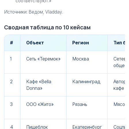
соответствуют.»
Источники: Ведом, Vladday.
Сводная таблица по 10 кейсам
#
Объект
Регион
Тип б
1
Сеть «Теремок»
Москва
Сетево
общепи
2
Кафе «Bella
Калининград
Авторс
Donna»
кафе
3
ООО «Жито»
Рязань
Мясо/
4
Пищеблок
Екатеринбург
Соцпит