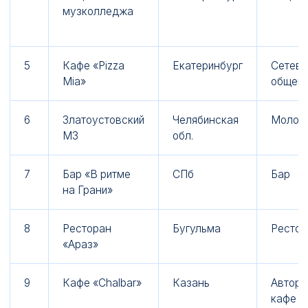
музколледжа
5
Кафе «Pizza
Екатеринбург
Сетево
Mia»
общепи
6
Златоустовский
Челябинская
Молок
МЗ
обл.
7
Бар «В ритме
СПб
Бар
на Грани»
8
Ресторан
Бугульма
Рестор
«Араз»
9
Кафе «Chalbar»
Казань
Авторс
кафе