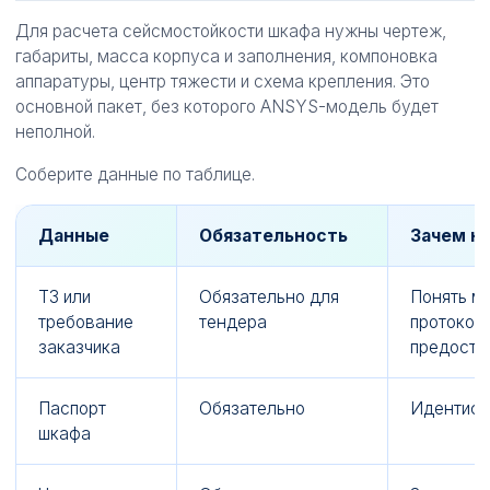
Для расчета сейсмостойкости шкафа нужны чертеж,
габариты, масса корпуса и заполнения, компоновка
аппаратуры, центр тяжести и схема крепления. Это
основной пакет, без которого ANSYS-модель будет
неполной.
Соберите данные по таблице.
Данные
Обязательность
Зачем н
ТЗ или
Обязательно для
Понять ме
требование
тендера
протокол 
заказчика
предоста
Паспорт
Обязательно
Идентифи
шкафа