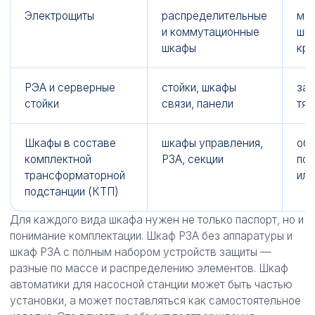
Электрощиты
распределительные
мас
и коммутационные
шин
шкафы
кре
РЭА и серверные
стойки, шкафы
зап
стойки
связи, панели
тяж
Шкафы в составе
шкафы управления,
объ
комплектной
РЗА, секции
под
трансформаторной
или
подстанции (КТП)
Для каждого вида шкафа нужен не только паспорт, но и
понимание комплектации. Шкаф РЗА без аппаратуры и
шкаф РЗА с полным набором устройств защиты —
разные по массе и распределению элементов. Шкаф
автоматики для насосной станции может быть частью
установки, а может поставляться как самостоятельное