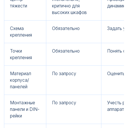
тяжести
критично для
динамику
высоких шкафов
Схема
Обязательно
Задать у
крепления
Точки
Обязательно
Понять с
крепления
Материал
По запросу
Оценить 
корпуса/
панелей
Монтажные
По запросу
Учесть р
панели и DIN-
аппарату
рейки