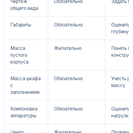
Чертеж
Обязательно
Задать г
общего вида
Габариты
Обязательно
Оценить в
глубину
Масса
Желательно
Понять б
пустого
конструк
корпуса
Масса шкафа
Обязательно
Учесть р
с
массу
заполнением
Компоновка
Обязательно
Оценить 
аппаратуры
нагрузки
Центр
Желательно,
Проверит