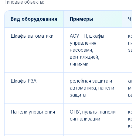
Типовые объекты:
Вид оборудования
Примеры
Чт
Шкафы автоматики
АСУ ТП, шкафы
кон
управления
пит
насосами,
за
вентиляцией,
линиями
Шкафы РЗА
релейная защита и
апп
автоматика, панели
мон
защиты
выс
Панели управления
ОПУ, пульты, панели
кон
сигнализации
кре
ко