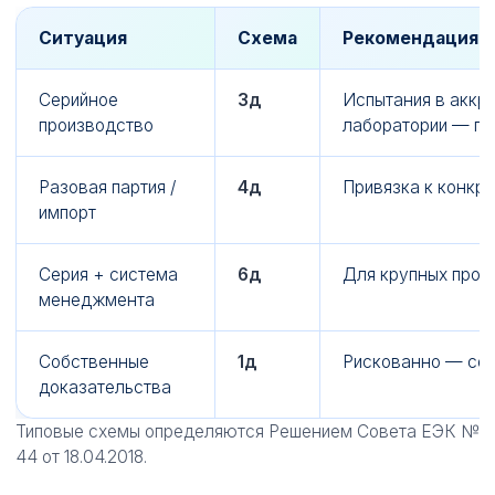
Ситуация
Схема
Рекомендация
Серийное
3д
Испытания в аккр
производство
лаборатории — пр
Разовая партия /
4д
Привязка к конкре
импорт
Серия + система
6д
Для крупных прои
менеджмента
Собственные
1д
Рискованно — сет
доказательства
Типовые схемы определяются Решением Совета ЕЭК №
44 от 18.04.2018.