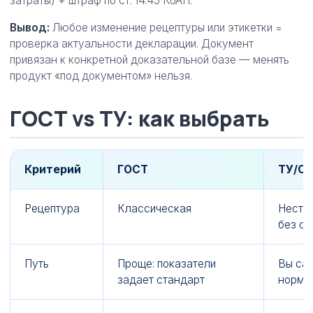
затраты) + штраф по ст. 14.45 КоАП.
Вывод:
Любое изменение рецептуры или этикетки =
проверка актуальности декларации. Документ
привязан к конкретной доказательной базе — менять
продукт «под документом» нельзя.
ГОСТ vs ТУ: как выбрать
Критерий
ГОСТ
ТУ/С
Рецептура
Классическая
Нестан
без са
Путь
Проще: показатели
Вы са
задает стандарт
норма