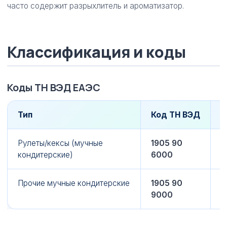
часто содержит разрыхлитель и ароматизатор.
Классификация и коды
Коды ТН ВЭД ЕАЭС
Тип
Код ТН ВЭД
П
Рулеты/кексы (мучные
1905 90
О
кондитерские)
6000
Прочие мучные кондитерские
1905 90
З
9000
г