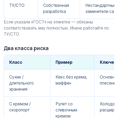
ТУ/СТО
Собственная
Нестандартные н
разработка
заменители сах
Если указали «ГОСТ» на этикетке — обязаны
соответствовать ему полностью. Иначе работайте по
ТУ/СТО.
Два класса риска
Класс
Пример
Ключев
Сухие /
Кекс без крема,
Основной
длительного
маффин
плесень
хранения
С кремом /
Рулет со
Холодова
скоропорт
сливочным
расширен
кремом