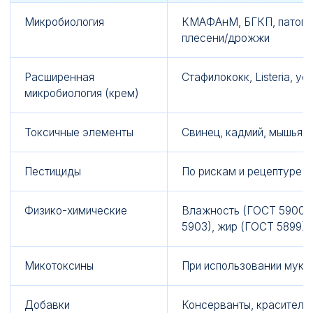
Микробиология
КМАФАнМ, БГКП, патоген
плесени/дрожжи
Расширенная
Стафилококк, Listeria, у
микробиология (крем)
Токсичные элементы
Свинец, кадмий, мышьяк,
Пестициды
По рискам и рецептуре
Физико-химические
Влажность (ГОСТ 5900),
5903), жир (ГОСТ 5899)
Микотоксины
При использовании муки,
Добавки
Консерванты, красители 