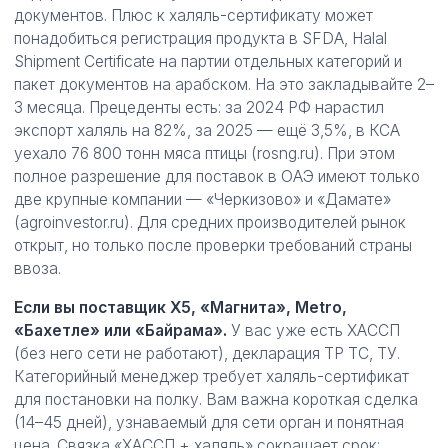
документов. Плюс к халяль-сертификату может
понадобиться регистрация продукта в SFDA, Halal
Shipment Certificate на партии отдельных категорий и
пакет документов на арабском. На это закладывайте 2–
3 месяца. Прецеденты есть: за 2024 РФ нарастил
экспорт халяль на 82%, за 2025 — ещё 3,5%, в КСА
уехало 76 800 тонн мяса птицы (rosng.ru). При этом
полное разрешение для поставок в ОАЭ имеют только
две крупные компании — «Черкизово» и «Дамате»
(agroinvestor.ru). Для средних производителей рынок
открыт, но только после проверки требований страны
ввоза.
Если вы поставщик X5, «Магнита», Metro,
«Бахетле» или «Байрама».
У вас уже есть ХАССП
(без него сети не работают), декларация ТР ТС, ТУ.
Категорийный менеджер требует халяль-сертификат
для постановки на полку. Вам важна короткая сделка
(14–45 дней), узнаваемый для сети орган и понятная
цена. Связка «ХАССП + халяль» сокращает срок: