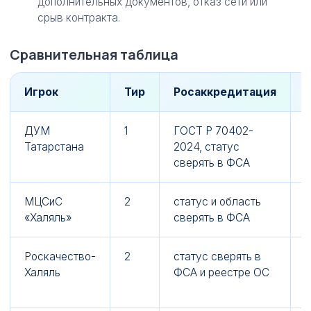
дополнительных документов, отказ сети или
срыв контракта.
Сравнительная таблица
Игрок
Тир
Росаккредитация
ДУМ
1
ГОСТ Р 70402-
п
Татарстана
2024, статус
S
сверять в ФСА
МЦСиС
2
статус и область
п
«Халяль»
сверять в ФСА
с
Роскачество-
2
статус сверять в
п
Халяль
ФСА и реестре ОС
в
и