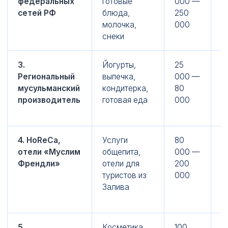
федеральных
готовые
000 —
сетей РФ
блюда,
250
молочка,
000
снеки
3.
Йогурты,
25
1
Региональный
выпечка,
000 —
мусульманский
кондитерка,
80
производитель
готовая еда
000
4. HoReCa,
Услуги
80
2
отели «Муслим
общепита,
000 —
Френдли»
отели для
200
туристов из
000
Залива
5.
Косметика
100
3