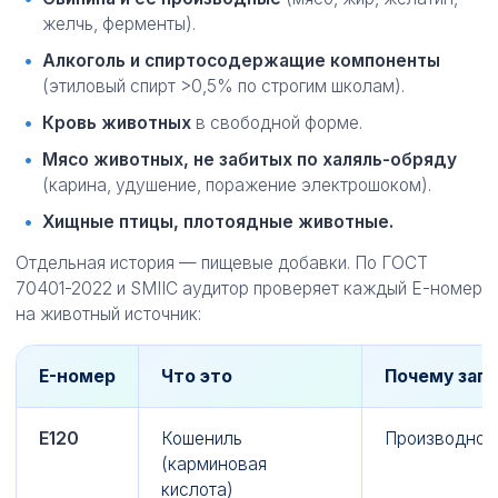
желчь, ферменты).
Алкоголь и спиртосодержащие компоненты
(этиловый спирт >0,5% по строгим школам).
Кровь животных
в свободной форме.
Мясо животных, не забитых по халяль-обряду
(карина, удушение, поражение электрошоком).
Хищные птицы, плотоядные животные.
Отдельная история — пищевые добавки. По ГОСТ
70401-2022 и SMIIC аудитор проверяет каждый E-номер
на животный источник:
E-номер
Что это
Почему зап
E120
Кошениль
Производное
(карминовая
кислота)