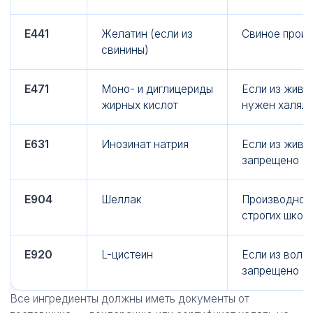
E441
Желатин (если из
Свиное прои
свинины)
E471
Моно- и диглицериды
Если из живо
жирных кислот
нужен халяль
E631
Инозинат натрия
Если из живо
запрещено
E904
Шеллак
Производное 
строгих школ
E920
L-цистеин
Если из воло
запрещено
Все ингредиенты должны иметь документы от