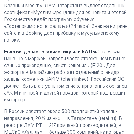
Казань и Москву. ДУМ Татарстана выдаёт отдельный
сертификат «Муслим Френдли» для общепита и отелей.
Роскачество ведёт программу обучения
«Гостеприимство по халяль» (24 часа). Знак на витрине,
сайте и в Booking даёт прибавку к мусульманскому
потоку.
Если вы делаете косметику или БАДы.
Это узкая
ниша, но с маржой. Запреты часто строже, чем в пище:
свиные производные, спирт, кошениль (E120). Для
экспорта в Малайзию работает отдельный стандарт
халяль-косметики JAKIM (chemlinked). Российский ОС
должен быть в актуальном списке признанных органов
JAKIM или пройти другой порядок, который подтвердит
импортёр.
В России работает около 500 предприятий халяль-
направления, 20% из них — в Татарстане (retail.ru). В
реестре ДУМ РТ — 217 компаний-производителей; в
МЦСиС «Халяль» — больше 300 компаний, из которых