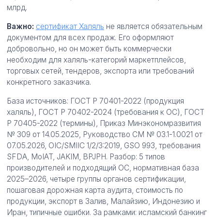
млрд.
Важно:
сертификат Халяль
не является обязательным
документом для всех продаж. Его оформляют
добровольно, но он может быть коммерчески
необходим для халяль-категорий маркетплейсов,
торговых сетей, тендеров, экспорта или требований
конкретного заказчика.
База источников: ГОСТ Р 70401-2022 (продукция
халяль), ГОСТ Р 70402-2024 (требования к ОС), ГОСТ
Р 70405-2022 (термины), Приказ Минэкономразвития
№ 309 от 14.05.2025, Руководство СМ № 03.1-1.0021 от
07.05.2026, OIC/SMIIC 1/2/3:2019, GSO 993, требования
SFDA, MoIAT, JAKIM, BPJPH. Разбор: 5 типов
производителей и подходящий ОС, нормативная база
2025–2026, четыре группы органов сертификации,
пошаговая дорожная карта аудита, стоимость по
продукции, экспорт в Залив, Малайзию, Индонезию и
Иран, типичные ошибки. За рамками: исламский банкинг