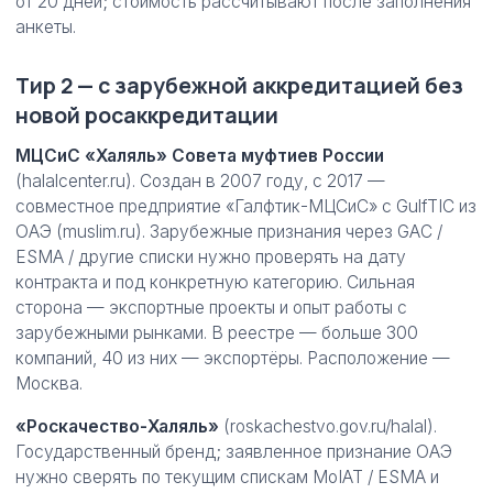
от 20 дней; стоимость рассчитывают после заполнения
анкеты.
Тир 2 — с зарубежной аккредитацией без
новой росаккредитации
МЦСиС «Халяль» Совета муфтиев России
(halalcenter.ru). Создан в 2007 году, с 2017 —
совместное предприятие «Галфтик-МЦСиС» с GulfTIC из
ОАЭ (muslim.ru). Зарубежные признания через GAC /
ESMA / другие списки нужно проверять на дату
контракта и под конкретную категорию. Сильная
сторона — экспортные проекты и опыт работы с
зарубежными рынками. В реестре — больше 300
компаний, 40 из них — экспортёры. Расположение —
Москва.
«Роскачество-Халяль»
(roskachestvo.gov.ru/halal).
Государственный бренд; заявленное признание ОАЭ
нужно сверять по текущим спискам MoIAT / ESMA и