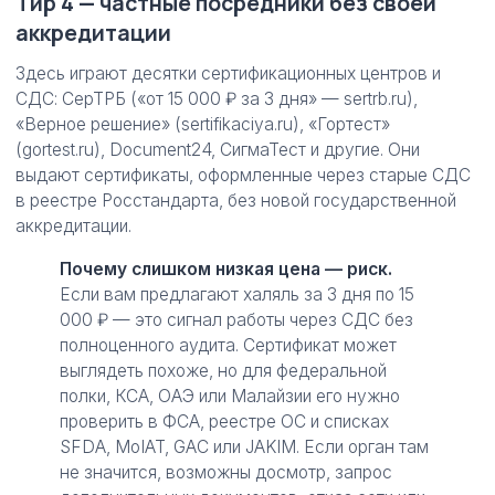
Тир 4 — частные посредники без своей
аккредитации
Здесь играют десятки сертификационных центров и
СДС: СерТРБ («от 15 000 ₽ за 3 дня» — sertrb.ru),
«Верное решение» (sertifikaciya.ru), «Гортест»
(gortest.ru), Document24, СигмаТест и другие. Они
выдают сертификаты, оформленные через старые СДС
в реестре Росстандарта, без новой государственной
аккредитации.
Почему слишком низкая цена — риск.
Если вам предлагают халяль за 3 дня по 15
000 ₽ — это сигнал работы через СДС без
полноценного аудита. Сертификат может
выглядеть похоже, но для федеральной
полки, КСА, ОАЭ или Малайзии его нужно
проверить в ФСА, реестре ОС и списках
SFDA, MoIAT, GAC или JAKIM. Если орган там
не значится, возможны досмотр, запрос