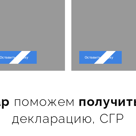
руг
уме
Оставить заявку
Оставить заявку
ар
поможем
получит
ост
декларацию, СГР