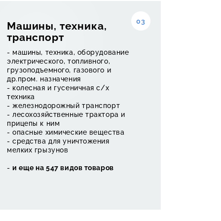
03
Машины, техника,
транспорт
зая
- машины, техника, оборудование
электрического, топливного,
грузоподъемного, газового и
др.пром. назначения
- колесная и гусеничная с/х
техника
- железнодорожный транспорт
- лесохозяйственные трактора и
прицепы к ним
- опасные химические вещества
 что
- средства для уничтожения
мелких грызунов
-
и еще на 547 видов товаров