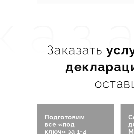
каз
Заказать
усл
декларац
о о
остав
Подготовим
С
все «под
д
ключ» за 1-4
М