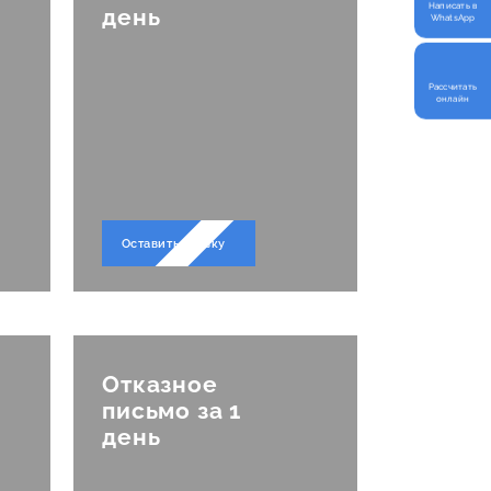
кат
Написать в
день
WhatsApp
Рассчитать
онлайн
аци
Оставить заявку
Отказное
письмо за 1
день