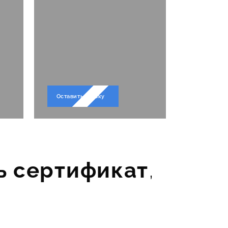
их
нто
Оставить заявку
ь сертификат
,
о -