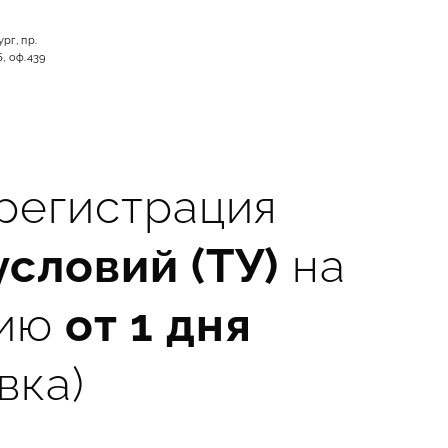
рг, пр.
б, оф.439
 регистрация
условий (ТУ)
на
ию
от 1 дня
вка)