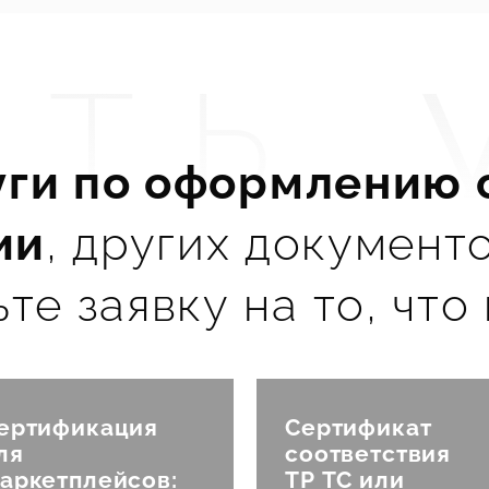
ать
уги по оформлению 
ии
, других документ
форм
ьте заявку на то, что
ертификация
Сертификат
ля
соответствия
аркетплейсов:
ТР ТС или