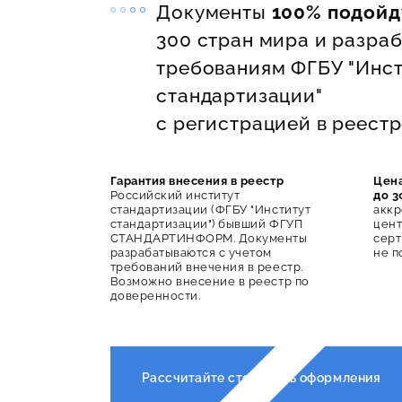
Документы
100% подойд
300 стран мира и разра
требованиям ФГБУ "Инст
стандартизации"
с регистрацией в реестр
Гарантия внесения в реестр
Цен
Российский институт
до 3
стандартизации (ФГБУ "Институт
акк
стандартизации") бывший ФГУП
цент
СТАНДАРТИНФОРМ. Документы
серт
разрабатываются с учетом
не п
требований внечения в реестр.
Возможно внесение в реестр по
доверенности.
Рассчитайте стоимость оформления