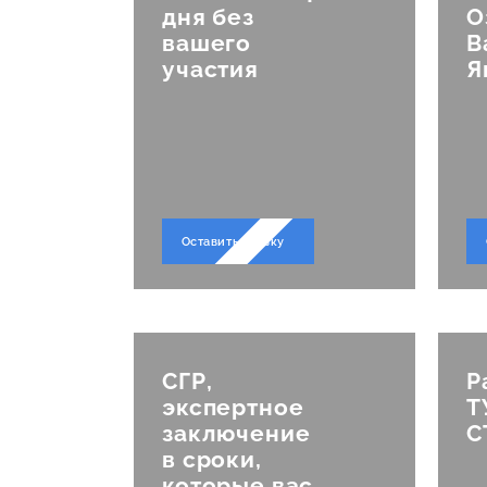
ерт
дня без
О
вашего
В
участия
Я
дек
Оставить заявку
СГР,
Р
экспертное
Т
заключение
С
в сроки,
которые вас