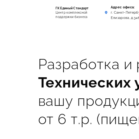
Адрес офиса:
ГК Единый Стандарт
г. Санкт-Петербу
Центр комплексной
поддержки бизнеса
Елизарова, д.34
Разработка и
Технических 
вашу продукц
от 6 т.р. (пище