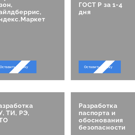
ифи
зон,
ГОСТ Р за 1-4
айлдберрис,
дня
ндекс.Маркет
лар
Оставить заявку
Оставить заявку
азработка
Разработка
У, ТИ, РЭ,
паспорта и
ТО
обоснования
безопасности