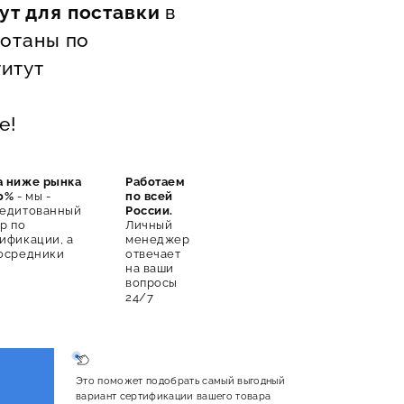
ут для поставки
в
ботаны по
итут
е!
а ниже рынка
Работаем
0%
- мы -
по всей
редитованный
России.
р по
Личный
ификации, а
менеджер
осредники
отвечает
на ваши
вопросы
24/7
Это поможет подобрать самый выгодный
вариант сертификации вашего товара