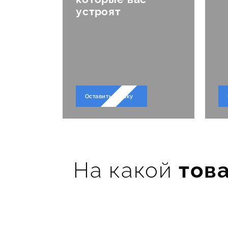
д
устроят
док
Оставить заявку
На какой
тов
пр