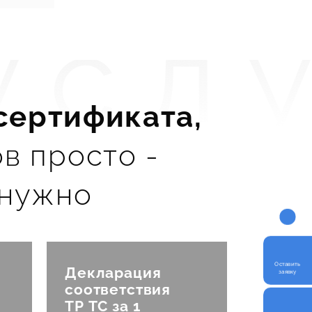
усл
сертификата,
ов просто -
лен
 нужно
Оставить
Декларация
заявку
соответствия
ТР ТС за 1