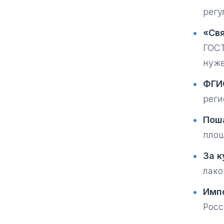
регу
«Св
ГОСТ
нуже
ФГИ
реги
Пош
площ
За к
лако
Имп
Росс