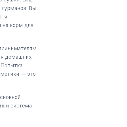
х гурманов. Вы
Маркировка
, и
«Честный ЗНАК» для
 на корм для
поставщика
Декларация
дпринимателям
Декларация
соответствия для
для домашних
товара
. Попытка
сметики — это
 основной
во
и система