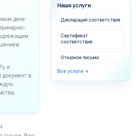
Наши услуги
амом деле
Декларация соответствия
еринарно-
Сертификат
подлежащим
соответствия
ешением
Отказное письмо
Ту и
Все услуги →
й документ в
аждую
мства,
Продолжить тему
×
Халяль
Как получить
и
сертификат халяль в
России
ю сушки. Ваш