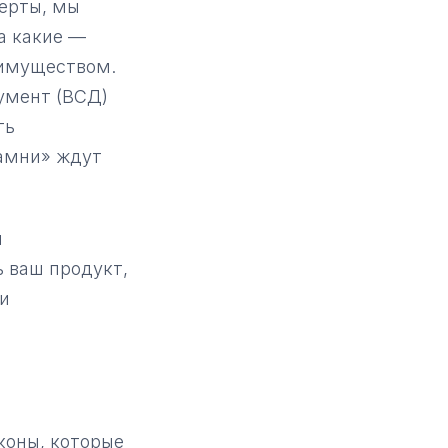
перты, мы
а какие —
имуществом.
умент (ВСД)
ть
камни» ждут
й
ь ваш продукт,
 и
коны, которые