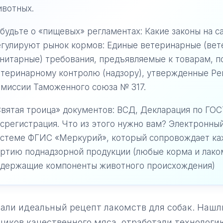
ивотных.
будьте о «пищевых» регламентах: Какие законы на с
гулируют рынок кормов: Единые ветеринарные (вет
нитарные) требования, предъявляемые к товарам, 
етеринарному контролю (надзору), утвержденные Р
миссии Таможенного союза № 317.
вятая троица» документов: ВСД, Декларация по ГОС
срегистрация. Что из этого нужно вам? Электронны
истеме ФГИС «Меркурий», который сопровождает к
ртию поднадзорной продукции (любые корма и лако
одержащие компоненты животного происхождения)
али идеальный рецепт лакомств для собак. Нашл
иков качественного мяса, отработали технологи