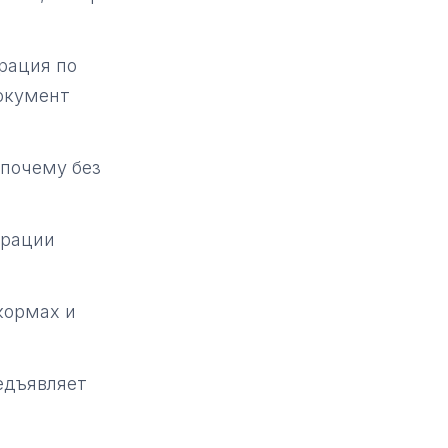
рация по
документ
 почему без
трации
кормах и
едъявляет