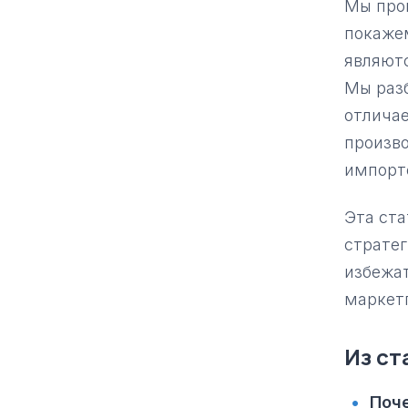
Мы пров
покажем
являют
Мы раз
отличае
произво
импорт
Эта ста
стратег
избежат
маркет
Из ст
Поче