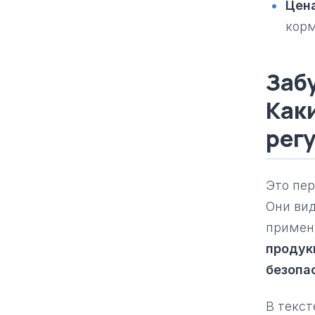
Цена
корм
Заб
Как
рег
Это пер
Они вид
примен
продук
безопа
В текст