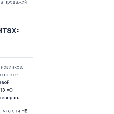
за продажей
нтах:
 новичков.
пытаются
евой
13 «О
неверно.
, что они
НЕ