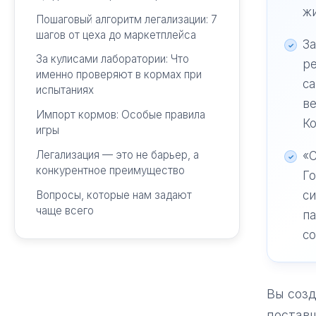
ж
Пошаговый алгоритм легализации: 7
шагов от цеха до маркетплейса
За
За кулисами лаборатории: Что
ре
именно проверяют в кормах при
са
испытаниях
в
Импорт кормов: Особые правила
Ко
игры
Легализация — это не барьер, а
«С
конкурентное преимущество
Го
Вопросы, которые нам задают
с
чаще всего
па
с
Вы созд
поставщ