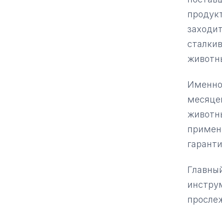
продукт
заходит
сталкив
животн
Именно
месяцев
животны
примени
гаранти
Главный
инстру
просле