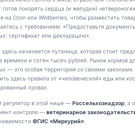
 готов покорять сердца (и желудки) четвероноги
е на Ozon или Wildberries, чтобы разместить товар
аетесь с требованием: «Предоставьте документы
ых: сертификат или декларацию».
 здесь начинается путаница, которая стоит пре
 времени и сотен тысяч рублей. Рынок кормов 
х — это особая территория со своими законами
ть здесь правила от «человеческой» еды или ко
рованный провал.
 регулятор в этой нише —
Россельхознадзор
, а
мент контроля —
ветеринарное законодательст
живаемости
ФГИС «Меркурий»
.