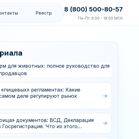
8 (800) 500-80-57
онтакты
Реестр
Пн-Пт: 9:00 - 18:00 МСК
 НРС
Бизнес-старт
риала
Запуск и базовые
задачи бизнеса
тво НОК для ГИПов
Старт за 3 дня
Бухгалтерия
арной безопасности
 «пищевых» регламентах: Какие
Регистрация ТМ
 самом деле регулируют рынок
ециалиста
 сферы
СОУТ
Отдельный блок для задач
роица» документов: ВСД, Декларация
запуска, учета, товарного
 Госрегистрация. Что из этого…
знака и условий труда.