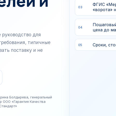
елей и
центров
ФГИС «Мер
03
«ворота» 
упность
Пошаговый
04
цеха до м
 руководство для
требования, типичные
Сроки, ст
05
вать поставку и не
рина Болдырева, генеральный
р ООО «Гарантия Качества
Стандарт»