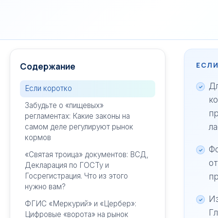
Содержание
ЕСЛИ
Дл
Если коротко
ко
Забудьте о «пищевых»
пр
регламентах: Какие законы на
ла
самом деле регулируют рынок
кормов
Фо
«Святая троица» документов: ВСД,
от
Декларация по ГОСТу и
Госрегистрация. Что из этого
пр
нужно вам?
Из
ФГИС «Меркурий» и «Цербер»:
Гл
Цифровые «ворота» на рынок