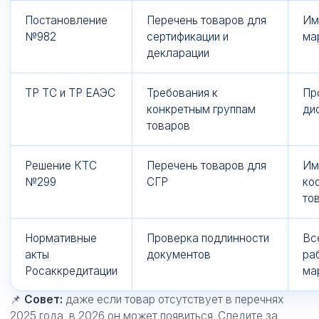
Постановление
Перечень товаров для
Им
№982
сертификации и
ма
декларации
ТР ТС и ТР ЕАЭС
Требования к
Пр
конкретным группам
ди
товаров
Решение КТС
Перечень товаров для
Им
№299
СГР
ко
то
Нормативные
Проверка подлинности
Вс
акты
документов
ра
Росаккредитации
ма
📌
Совет:
даже если товар отсутствует в перечнях
2025 года, в 2026 он может появиться. Следите за