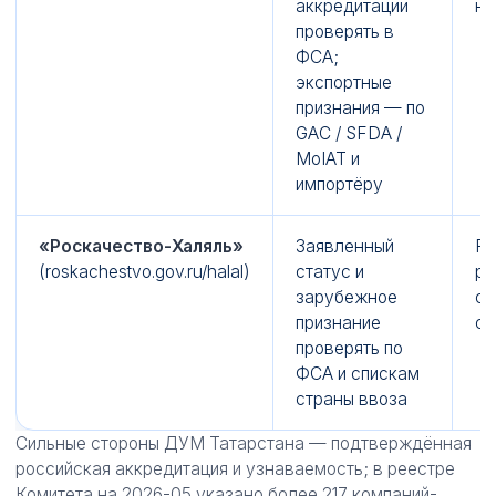
аккредитации
на
проверять в
ФСА;
экспортные
признания — по
GAC / SFDA /
MoIAT и
импортёру
«Роскачество-Халяль»
Заявленный
РФ
(roskachestvo.gov.ru/halal)
статус и
ры
зарубежное
св
признание
сп
проверять по
ФСА и спискам
страны ввоза
Сильные стороны ДУМ Татарстана — подтверждённая
российская аккредитация и узнаваемость; в реестре
Комитета на 2026-05 указано более 217 компаний-