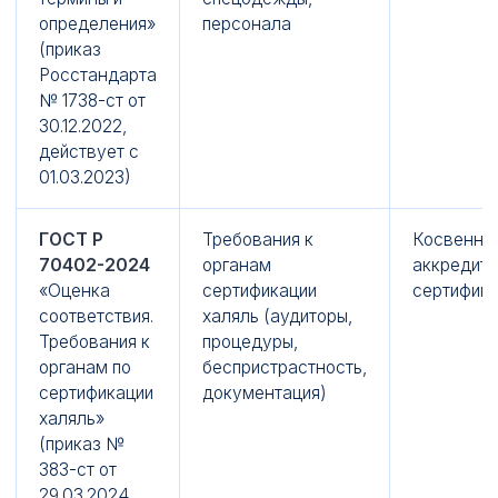
определения»
персонала
(приказ
Росстандарта
№ 1738-ст от
30.12.2022,
действует с
01.03.2023)
ГОСТ Р
Требования к
Косвенно
70402-2024
органам
аккредито
«Оценка
сертификации
сертифик
соответствия.
халяль (аудиторы,
Требования к
процедуры,
органам по
беспристрастность,
сертификации
документация)
халяль»
(приказ №
383-ст от
29.03.2024,