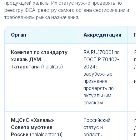
продукцией халяль. Их статус нужно проверять по
реестру ФСА, реестру самого органа сертификации и
требованиям рынка назначения.
Орган
Аккредитация
Ге
Комитет по стандарту
RA.RU.170001 по
РФ
халяль ДУМ
ГОСТ Р 70402-
пр
Татарстана
(halalrt.ru)
2024;
/ 
зарубежные
тр
признания
им
проверять по
актуальным
спискам
МЦСиС «Халяль»
Российский
Мо
Совета муфтиев
статус и
дл
России
(halalcenter.ru)
область
по