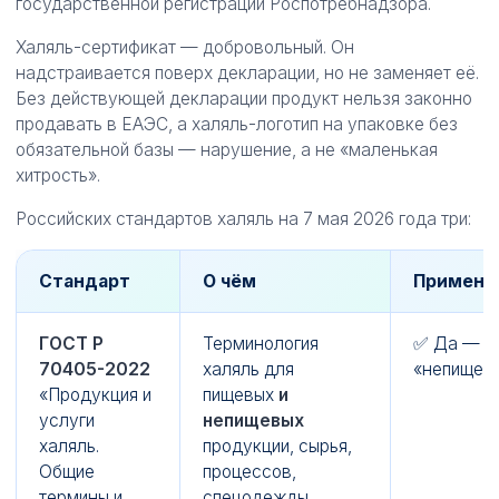
государственной регистрации Роспотребнадзора.
Халяль-сертификат — добровольный. Он
надстраивается поверх декларации, но не заменяет её.
Без действующей декларации продукт нельзя законно
продавать в ЕАЭС, а халяль-логотип на упаковке без
обязательной базы — нарушение, а не «маленькая
хитрость».
Российских стандартов халяль на 7 мая 2026 года три:
Стандарт
О чём
Примени
ГОСТ Р
Терминология
✅ Да — ч
70405-2022
халяль для
«непищева
«Продукция и
пищевых
и
услуги
непищевых
халяль.
продукции, сырья,
Общие
процессов,
термины и
спецодежды,