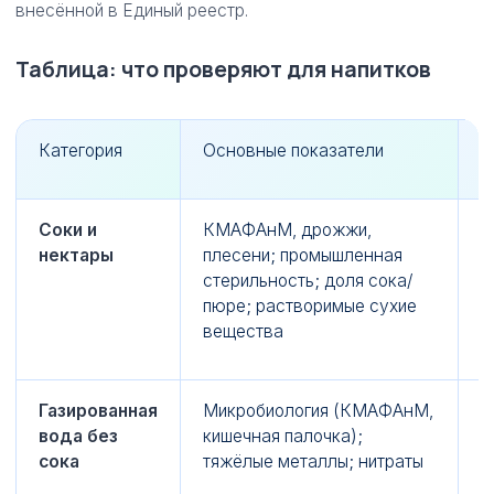
внесённой в Единый реестр.
Таблица: что проверяют для напитков
Категория
Основные показатели
Т
Соки и
КМАФАнМ, дрожжи,
М
нектары
плесени; промышленная
н
стерильность; доля сока/
0
пюре; растворимые сухие
п
вещества
м
Газированная
Микробиология (КМАФАнМ,
С
вода без
кишечная палочка);
0
сока
тяжёлые металлы; нитраты
б
п