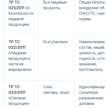
ТР ТС
Все пищевые
Общая безопасн
021/2011
«О
продукты
внедрение HAC
безопасности
(ХАССП), санит
пищевой
нормы
продукции»
ТР ТС
Вся упаковка
Наименование,
022/2011
состав, пищева
«Пищевая
ценность, дата,
продукция в
годности, услов
части её
хранения,
маркировки»
изготовитель, Е
ТР ТС
Соки,
Идентификация,
023/2011
нектары, пюре
сока/пюре,
«Соковая
разрешённые
продукция»
добавки,